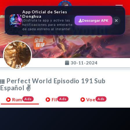
Toggl
App Oficial de Series
navig
Donghua
¡Disfruta la app y activa las
Descargar APK
Perfect World
notificaciones para enterarte
de cada estreno al instante!
30-11-2024
Perfect World Episodio 191 Sub
Español ✌
Rum
Ads
Fil
Ads
Voe
Ads