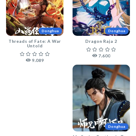
Donghua
Donghua
Threads of Fate: A War
Dragon Raja 2
Untold
,
7
6
0
0
,
9
0
8
9
Donghua