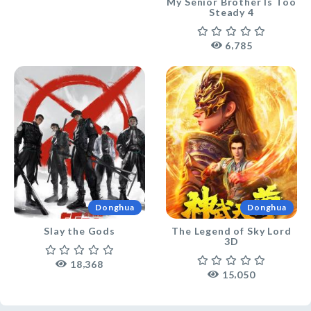
My Senior Brother Is Too
Steady 4
,
6
7
8
5
Donghua
Donghua
Slay the Gods
The Legend of Sky Lord
3D
,
1
8
3
6
8
,
1
5
0
5
0