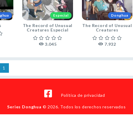
ghua
Especial
Donghua
s
The Record of Unusual
The Record of Unusual
Creatures Especial
Creatures
,
,
3
0
4
5
7
9
3
2
Pagina 1 de 1
1
Política de privacidad
Series Donghua
© 2026. Todos los derechos reservados