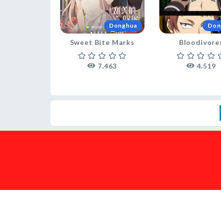
Donghua
Don
Sweet Bite Marks
Bloodivore
,
,
7
4
6
3
4
5
1
9