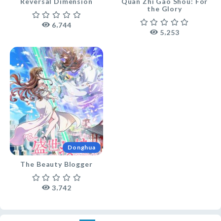
Reversal Dimension
Quan Zhi Gao Shou: For
the Glory
,
6
7
4
4
,
5
2
5
3
Donghua
The Beauty Blogger
,
3
7
4
2