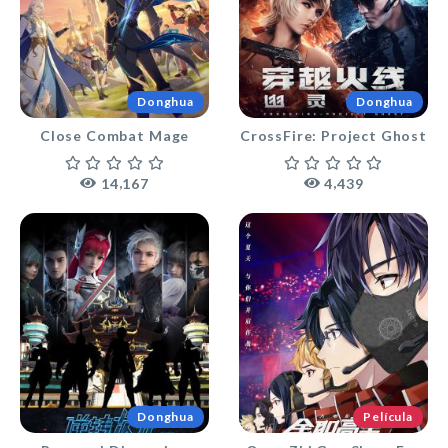
Donghua
Donghua
Close Combat Mage
CrossFire: Project Ghost
,
,
1
4
1
6
7
4
4
3
9
Donghua
Película