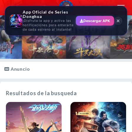
Toggl
App Oficial de Series
navig
Donghua
¡Disfruta la app y activa las
Descargar APK
Videojuegos
notificaciones para enterarte
de cada estreno al instante!
Anuncio
Resultados de la busqueda