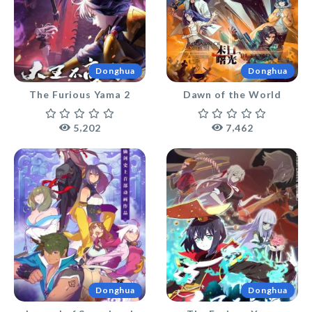
Donghua
Donghua
The Furious Yama 2
Dawn of the World
,
,
5
2
0
2
7
4
6
2
Donghua
Donghua