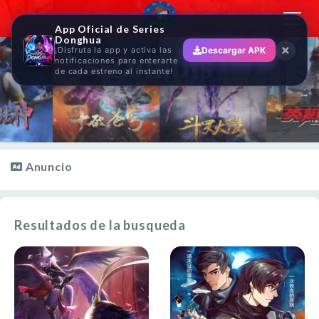
Toggl
App Oficial de Series
navig
Donghua
¡Disfruta la app y activa las
Descargar APK
Zombis
notificaciones para enterarte
de cada estreno al instante!
Anuncio
Resultados de la busqueda