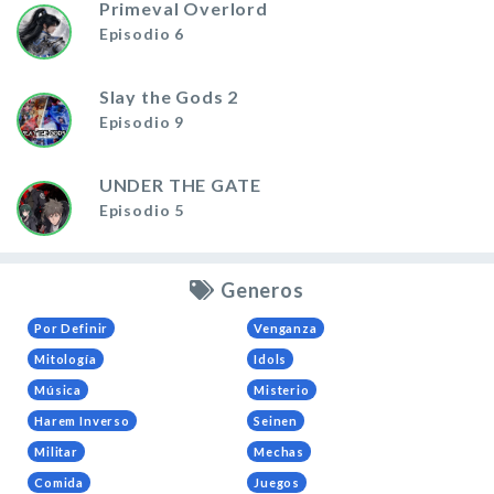
Primeval Overlord
Episodio 6
Slay the Gods 2
Episodio 9
UNDER THE GATE
Episodio 5
Generos
Por Definir
Venganza
Mitología
Idols
Música
Misterio
Harem Inverso
Seinen
Militar
Mechas
Comida
Juegos