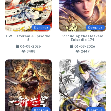
Donghua
Donghua
I Will Eternal 4 Episodio
Shrouding the Heavens
5
Episodio 174
06-08-2026
06-08-2026
3488
2447
Donghua
Donghua