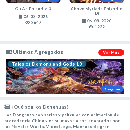
Gu An Episodio 3
Above Myriads Episodio
14
06-08-2026
06-08-2026
2647
1222
Últimos Agregados
Ver Más
and Gods 10
UNDER THE GATE
Donghua
¿Qué son los Donghuas?
Los Donghuas son series y películas con animación de
procedencia China y en su mayoria son adaptados por
las Novelas Wuxia, Videojuego, Manhuas de gran