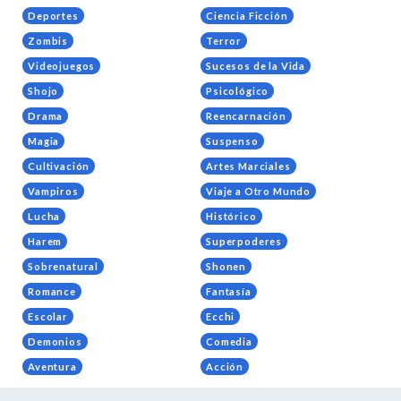
Deportes
Ciencia Ficción
Zombis
Terror
Videojuegos
Sucesos de la Vida
Shojo
Psicológico
Drama
Reencarnación
Magia
Suspenso
Cultivación
Artes Marciales
Vampiros
Viaje a Otro Mundo
Lucha
Histórico
Harem
Superpoderes
Sobrenatural
Shonen
Romance
Fantasía
Escolar
Ecchi
Demonios
Comedia
Aventura
Acción