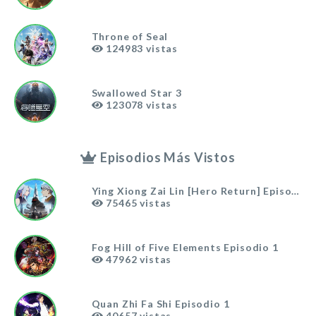
Throne of Seal
124983
vistas
Swallowed Star 3
123078
vistas
Episodios Más Vistos
Ying Xiong Zai Lin [Hero Return] Episodio 
75465
vistas
Fog Hill of Five Elements Episodio 1
47962
vistas
Quan Zhi Fa Shi Episodio 1
40657
vistas