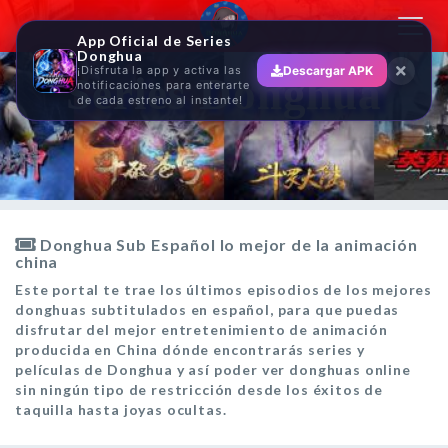
Toggl
App Oficial de Series
navig
Donghua
¡Disfruta la app y activa las
Descargar APK
Series Donghua
notificaciones para enterarte
de cada estreno al instante!
Donghua Sub Español lo mejor de la animación
china
Este portal te trae los últimos episodios de los mejores
donghuas subtitulados en español, para que puedas
disfrutar del mejor entretenimiento de animación
producida en China dónde encontrarás series y
películas de Donghua y así poder ver donghuas online
sin ningún tipo de restricción desde los éxitos de
taquilla hasta joyas ocultas.